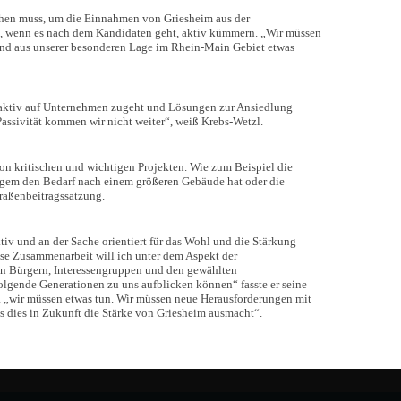
hehen muss, um die Einnahmen von Griesheim aus der
h, wenn es nach dem Kandidaten geht, aktiv kümmern. „Wir müssen
d aus unserer besonderen Lage im Rhein-Main Gebiet etwas
r aktiv auf Unternehmen zugeht und Lösungen zur Ansiedlung
 Passivität kommen wir nicht weiter“, weiß Krebs-Wetzl.
von kritischen und wichtigen Projekten. Wie zum Beispiel die
angem den Bedarf nach einem größeren Gebäude hat oder die
traßenbeitragssatzung.
v und an der Sache orientiert für das Wohl und die Stärkung
ese Zusammenarbeit will ich unter dem Aspekt der
den Bürgern, Interessengruppen und den gewählten
olgende Generationen zu uns aufblicken können“ fasste er seine
„wir müssen etwas tun. Wir müssen neue Herausforderungen mit
s dies in Zukunft die Stärke von Griesheim ausmacht“.