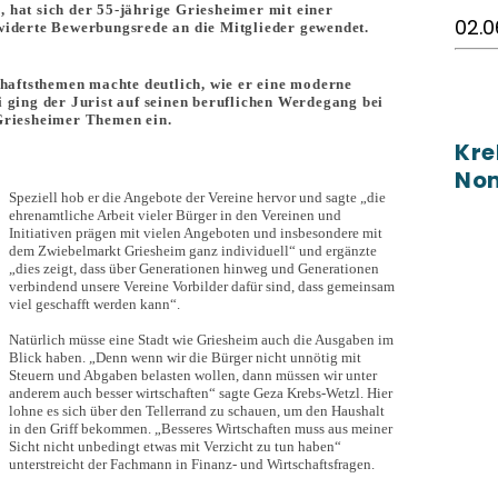
hat sich der 55-jährige Griesheimer mit einer
02.0
widerte Bewerbungsrede an die Mitglieder gewendet.
chaftsthemen machte deutlich, wie er eine moderne
 ging der Jurist auf seinen beruflichen Werdegang bei
Griesheimer Themen ein.
Kre
No
Speziell hob er die Angebote der Vereine hervor und sagte „die
ehrenamtliche Arbeit vieler Bürger in den Vereinen und
Initiativen prägen mit vielen Angeboten und insbesondere mit
dem Zwiebelmarkt Griesheim ganz individuell“ und ergänzte
dies zeigt, dass über Generationen hinweg und Generationen
verbindend unsere Vereine Vorbilder dafür sind, dass gemeinsam
viel geschafft werden kann“.
Natürlich müsse eine Stadt wie Griesheim auch die Ausgaben im
Blick haben. „Denn wenn wir die Bürger nicht unnötig mit
Steuern und Abgaben belasten wollen, dann müssen wir unter
anderem auch besser wirtschaften“ sagte Geza Krebs-Wetzl. Hier
lohne es sich über den Tellerrand zu schauen, um den Haushalt
in den Griff bekommen. „Besseres Wirtschaften muss aus meiner
Sicht nicht unbedingt etwas mit Verzicht zu tun haben“
unterstreicht der Fachmann in Finanz- und Wirtschaftsfragen.