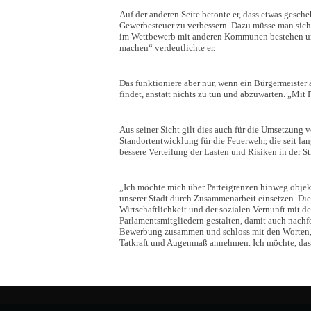
Auf der anderen Seite betonte er, dass etwas gesc
Gewerbesteuer zu verbessern. Dazu müsse man sic
im Wettbewerb mit anderen Kommunen bestehen un
machen“ verdeutlichte er.
Das funktioniere aber nur, wenn ein Bürgermeiste
findet, anstatt nichts zu tun und abzuwarten. „Mit
Aus seiner Sicht gilt dies auch für die Umsetzung 
Standortentwicklung für die Feuerwehr, die seit l
bessere Verteilung der Lasten und Risiken in der S
Ich möchte mich über Parteigrenzen hinweg objekti
unserer Stadt durch Zusammenarbeit einsetzen. Di
Wirtschaftlichkeit und der sozialen Vernunft mit 
Parlamentsmitgliedern gestalten, damit auch nachf
Bewerbung zusammen und schloss mit den Worten, 
Tatkraft und Augenmaß annehmen. Ich möchte, das