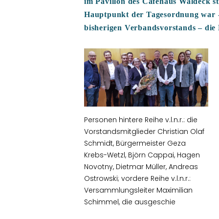
im Pavillon des Caféhaus Waldeck st
Hauptpunkt der Tagesordnung war -
bisherigen Verbandsvorstands – die
Personen hintere Reihe v.l.n.r.: die
Vorstandsmitglieder Christian Olaf
Schmidt, Bürgermeister Geza
Krebs-Wetzl, Björn Cappai, Hagen
Novotny, Dietmar Müller, Andreas
Ostrowski; vordere Reihe v.l.n.r.:
Versammlungsleiter Maximilian
Schimmel, die ausgeschie