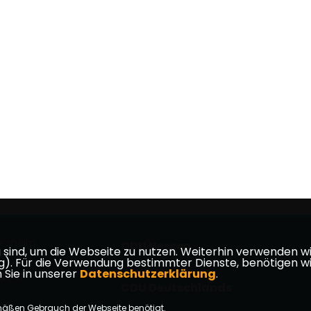
iesheim
CDU Hessen
ind, um die Webseite zu nutzen. Weiterhin verwenden wir 
ür die Verwendung bestimmter Dienste, benötigen wir Ihr
 Sie in unserer
Datenschutzerklärung
.
takt
CDU Deutschlands
mäßen Gebrauch der Webseite benötigt.