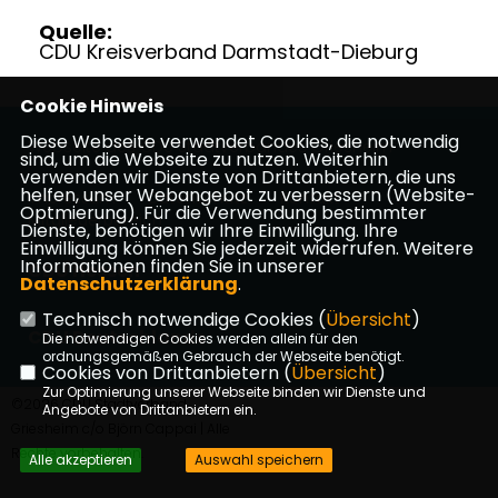
Quelle:
CDU Kreisverband Darmstadt-Dieburg
Cookie Hinweis
Diese Webseite verwendet Cookies, die notwendig
Webseite des CDU Stadtverbandes Griesheim
sind, um die Webseite zu nutzen. Weiterhin
verwenden wir Dienste von Drittanbietern, die uns
helfen, unser Webangebot zu verbessern (Website-
Impressum
Datenschutz
Kontakt
Optmierung). Für die Verwendung bestimmter
Mitgliederbereich
Dienste, benötigen wir Ihre Einwilligung. Ihre
Einwilligung können Sie jederzeit widerrufen. Weitere
Informationen finden Sie in unserer
CDU Hessen
Datenschutzerklärung
.
Technisch notwendige Cookies (
Übersicht
)
CDU Deutschlands
Die notwendigen Cookies werden allein für den
ordnungsgemäßen Gebrauch der Webseite benötigt.
Cookies von Drittanbietern (
Übersicht
)
Zur Optimierung unserer Webseite binden wir Dienste und
©2026 CDU Stadtverband
Angebote von Drittanbietern ein.
Griesheim c/o Björn Cappai | Alle
Rechte vorbehalten.
Alle akzeptieren
Auswahl speichern